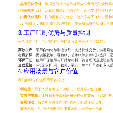
-
品牌定位分析
：根据您的行业与目标受众，量身定制设计风
-
创意视觉设计
：从版面布局到色彩搭配，运用专业软件打造
-
内容优化建议
：协助提炼核心信息，使文字与图像结合更和
设计完成后，我们将提供数码打样，确保成品符合预期，再
3. 工厂印刷优势与质量控制
作为批发工厂，我们拥有先进印刷设备与严格品控流程：
高效生产
：采用自动化印刷流水线，支持快速交货，满足紧
材质多样
：提供铜版纸、哑粉纸、艺术纸等多种纸张选择，
环保工艺
：使用环保油墨与可持续材料，符合现代企业社会
全程监控
：从设计到印刷、裁剪、装订，每个环节都有专人
4. 应用场景与客户价值
我们的服务广泛应用于各行业：
-
制造业
：用于产品合格证、说明书，提升客户信任度。
-
零售与电商
：通过彩页传单和画册进行促销宣传，拉动销售
-
会展活动
：折页和单页作为现场资料，有效传递信息。
-
服务机构
：利用A5画册展示服务内容，增强专业形象。