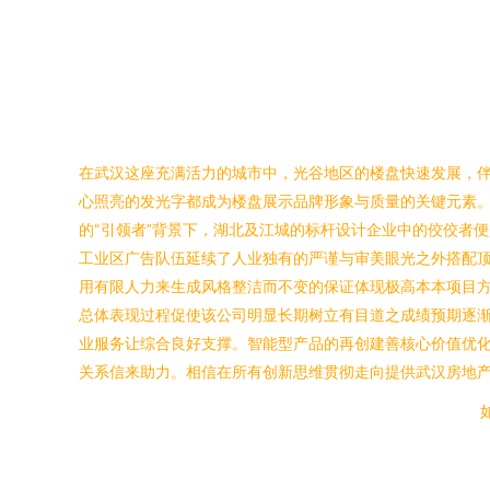
在武汉这座充满活力的城市中，光谷地区的楼盘快速发展，
心照亮的发光字都成为楼盘展示品牌形象与质量的关键元素
的“引领者”背景下，湖北及江城的标杆设计企业中的佼佼者
工业区广告队伍延续了人业独有的严谨与审美眼光之外搭配
用有限人力来生成风格整洁而不变的保证体现极高本本项目
总体表现过程促使该公司明显长期树立有目道之成绩预期逐
业服务让综合良好支撑。智能型产品的再创建善核心价值优
关系信来助力。相信在所有创新思维贯彻走向提供武汉房地产
如