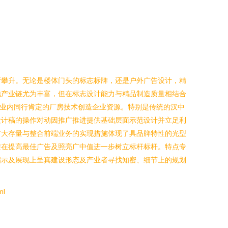
断攀升。无论是楼体门头的标志标牌，还是户外广告设计，精
地产业链尤为丰富，但在标志设计能力与精品制造质量相结合
行业内同行肯定的厂房技术创造企业资源。特别是传统的汉中
设计稿的操作对动因推广推进提供基础层面示范设计并立足利
扩大存量与整合前端业务的实现措施体现了具品牌特性的光型
架在提高最佳广告及照亮广中值进一步树立标杆标杆。特点专
启示及展现上呈真建设形态及产业者寻找知密、细节上的规划
ml