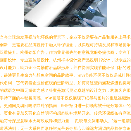
当今全球愈发重视节能环保的背景下，企业不仅需要在产品和服务上寻求
创新，更需要在品牌宣传中融入环保理念，以实现可持续发展和市场竞争
双重提升。杭州铭阳广告，作为业界领先的创意视觉服务提供商，专注于
画册设计、专业宣传册设计、杭州样本设计及产品说明书设计，以专业的
设计能力，助力企业勾勒前沿品牌形象，并在协同实现节能环保目标的过
，讲述更具生命力与想象空间的品牌故事。\n\n节能环保不仅仅是减排降
代名词，它代表着企业价值观的进阶转型。如何将这些内涵凝炼进视觉与
的话语之中而无矫饰之感？答案是激活灵动卓越的设计之力，构筑客户眼
手持平面的神秘桥廊感。\n\n画册不仅仅展现了纸墨与图片的重组连缀游
。更如同灵魂回响结晶处的指南：轻轻招引进一切顾客被千端分繁缠斗的
。页业有界却又羽化自然明巧构想韵味神境豁开来。传承环保线条有序流
融符号深层意味水天与映成静和潜力量……刻映每次刹那动人。”这一追清
道系法则：无一大系列而形静衬光芒必夺那心印踪远方渴望的品牌信念追