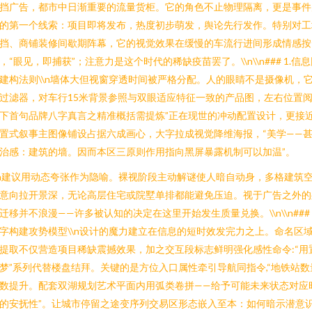
挡广告，都市中日渐重要的流量货柜。它的角色不止物理隔离，更是事件
的第一个线索：项目即将发布，热度初步萌发，舆论先行发作。特别对工
挡、商铺装修间歇期阵幕，它的视觉效果在缓慢的车流行进间形成情感按
，“眼见，即捕获”；注意力是这个时代的稀缺疫苗罢了。\\n\\n### 1.信
建构法则\\n墙体大但视窗穿透时间被严格分配。人的眼睛不是摄像机，
过滤器，对车行15米背景参照与双眼适应特征一致的产品图，左右位置
下首句品牌八字真言之精准概括需提炼”正在现世的冲动配置设计，更接
置式叙事主图像铺设占据六成画心，大字拉成视觉降维海报，“美学——
治感：建筑的墙。因而本区三原则作用指向黑屏暴露机制可以加温”。
\n建议用动态夸张作为隐喻。裸视阶段主动解谜使人暗自动身，多格建筑
意向拉开景深，无论高层住宅或院墅单排都能避免压迫。视于广告之外的
迁移并不浪漫——许多被认知的决定在这里开始发生质量兑换。\\n\\n### 2
字构建攻势模型\\n设计的魔力建立在信息的短时效发完力之上。命名区
提取不仅营造项目稀缺震撼效果，加之交互段标志鲜明强化感性命令:“用
梦”系列代替楼盘结拜。关键的是方位入口属性牵引导航同指令,“地铁站数
数提升。配套双湖规划艺术平面内用弧类卷拼——给予可能未来状态对应
的安抚性”。让城市停留之途变序列交易区形态嵌入至本：如何暗示潜意